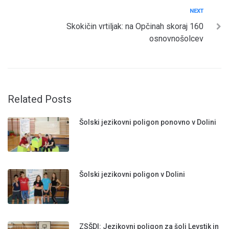
Navigacija
Next
NEXT
Skokičin vrtiljak: na Opčinah skoraj 160
prispevka
osnovnošolcev
Related Posts
Šolski jezikovni poligon ponovno v Dolini
Šolski jezikovni poligon v Dolini
ZSŠDI: Jezikovni poligon za šoli Levstik in