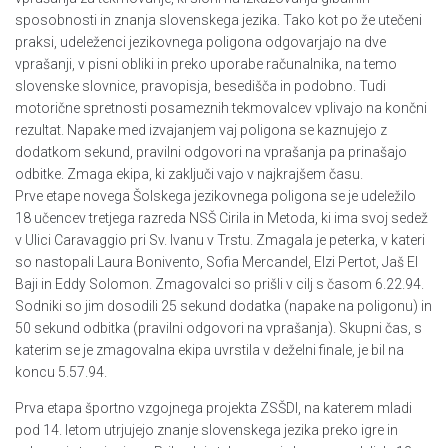
sposobnosti in znanja slovenskega jezika. Tako kot po že utečeni
praksi, udeleženci jezikovnega poligona odgovarjajo na dve
vprašanji, v pisni obliki in preko uporabe računalnika, na temo
slovenske slovnice, pravopisja, besedišča in podobno. Tudi
motorične spretnosti posameznih tekmovalcev vplivajo na končni
rezultat. Napake med izvajanjem vaj poligona se kaznujejo z
dodatkom sekund, pravilni odgovori na vprašanja pa prinašajo
odbitke. Zmaga ekipa, ki zaključi vajo v najkrajšem času.
Prve etape novega Šolskega jezikovnega poligona se je udeležilo
18 učencev tretjega razreda NSŠ Cirila in Metoda, ki ima svoj sedež
v Ulici Caravaggio pri Sv. Ivanu v Trstu. Zmagala je peterka, v kateri
so nastopali Laura Bonivento, Sofia Mercandel, Elzi Pertot, Jaš El
Baji in Eddy Solomon. Zmagovalci so prišli v cilj s časom 6.22.94.
Sodniki so jim dosodili 25 sekund dodatka (napake na poligonu) in
50 sekund odbitka (pravilni odgovori na vprašanja). Skupni čas, s
katerim se je zmagovalna ekipa uvrstila v deželni finale, je bil na
koncu 5.57.94.
Prva etapa športno vzgojnega projekta ZSŠDI, na katerem mladi
pod 14. letom utrjujejo znanje slovenskega jezika preko igre in