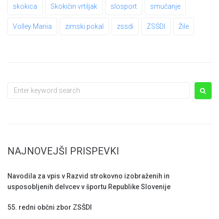
skokica
Skokičin vrtiljak
slosport
smučanje
Volley Mania
zimski pokal
zssdi
ZSŠDI
Žile
Search
for:
NAJNOVEJŠI PRISPEVKI
Navodila za vpis v Razvid strokovno izobraženih in
usposobljenih delvcev v športu Republike Slovenije
55. redni občni zbor ZSŠDI