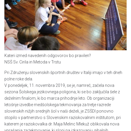
Kateri izmed navedenih odgovorov bo pravilen?
NSŠ Sv. Cirila in Metoda v Trstu
Pri Združenju slovenskih športnih društev v Italiji imajo v teh dneh
polne roke dela.
V ponedeljek, 11. novembra 2019, se je, namreč, začela nova
sezona Šolskega jezikovnega poligona, ki se bo zaključila šele z
deželnim finalom, ki bo marca prihodnje leto. Ob organizaciji
letošnje izvedbe medšolskega tekmovanja za tretje razrede
slovenskih nižjih srednjih šol v naši deželi, je ZSŠDI ponovno
stopilo v partnerstvo s Slovenskim raziskovalnim inštitutom, pri
katerem je raziskovalka dr. Maja Melinc Mlekuž oblikovala nova
vprašanja za tekmovanje, ki sloni na izkazovanju gibalnih