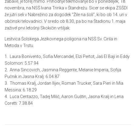
zabave, je torej mimo. Prihodnje tekmovanje bo v ponedeljek, 18.
novembra, na NSŠ Ivana Trinka v Štandrežu. Sicer se ekipa ZSŠDI
že jutri seli v Nabrežino za dogodek “Žile na šoli”, ki bo ob 14. uri v
občinski telovadnici. V sredo ob 8.30, pa bo na Štadionu 1. maja
zaživel prvi letošnji Skokičin vrtiljak.
Lestvica Šolskega Jezikovnega poligona na NSŠ Sv. Cirila in
Metoda v Trstu.
1. Laura Bonivento, Sofia Mercandel, Elzi Pertot, Jaš El Baji in Eddy
Solomon: 5.57.94
2. Anna Sincovich, Jasmina Reggente, Melanie Imperia, Sofija
Pučnik in Jasna Kralj: 6.04.87
3. Thomas Kralj, Jordan Ilijev, Roman Trucker, Sara Pieri in Mia
Messina: 6.18.29
4. Luca Centazzo, Tadej Milič, Aaron Guštin, Jasna Kralj in Lena
Coretti: 7.38.84