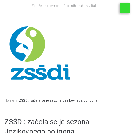
Skip
Združenje slovenskih športnih društev v Italiji
to
Facebook
content
Home
/
ZSŠDI: začela se je sezona Jezikovnega poligona
ZSŠDI: začela se je sezona
Jezikovnega poligona